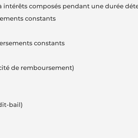
é à intérêts composés pendant une durée dé
rsements constants
versements constants
pacité de remboursement)
it-bail)