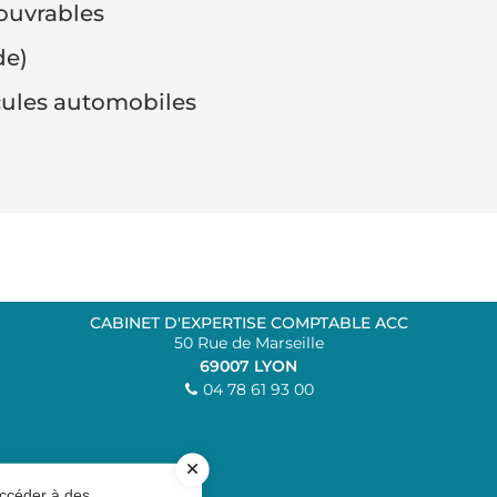
ouvrables
de)
icules automobiles
CABINET D'EXPERTISE COMPTABLE ACC
50 Rue de Marseille
69007
LYON
04 78 61 93 00
accéder à des