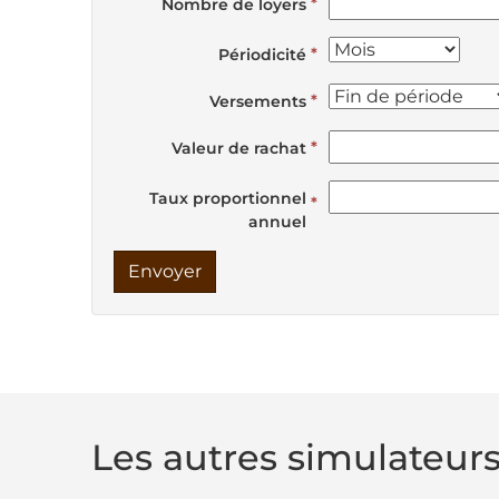
Nombre de loyers
Périodicité
Versements
Valeur de rachat
Taux proportionnel
annuel
Envoyer
Les autres simulateur