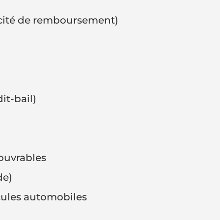
pacité de remboursement)
it-bail)
ouvrables
de)
icules automobiles