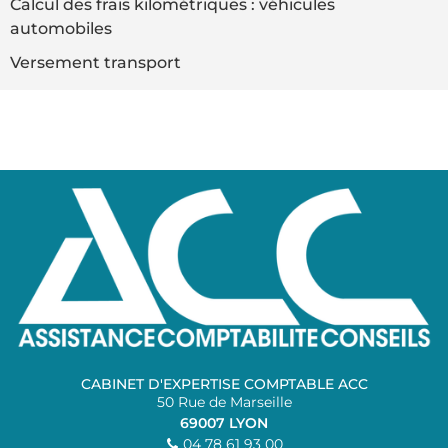
Calcul des frais kilométriques : véhicules
automobiles
Versement transport
CABINET D'EXPERTISE COMPTABLE ACC
50 Rue de Marseille
69007
LYON
04 78 61 93 00